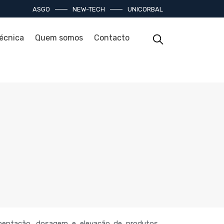
ASGO
NEW-TECH
UNICORBAL
técnica
Quem somos
Contacto
mentação, dosagem e elevação de produtos