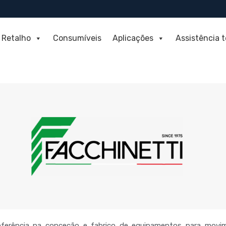
Retalho
Consumíveis
Aplicações
Assistência 
eferência na
conceção e fabrico de equipamentos para movi