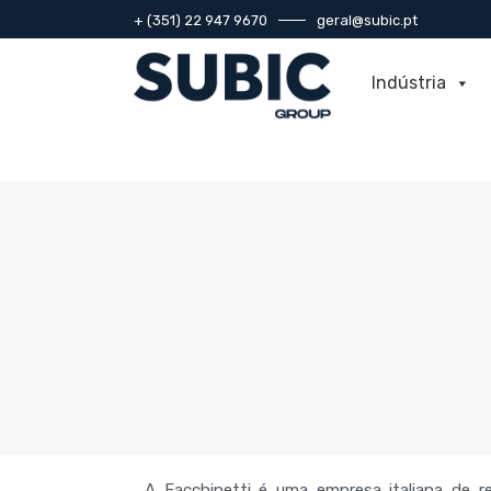
+ (351) 22 947 9670
geral@subic.pt
Indústria
A Facchinetti
é uma empresa italiana de r