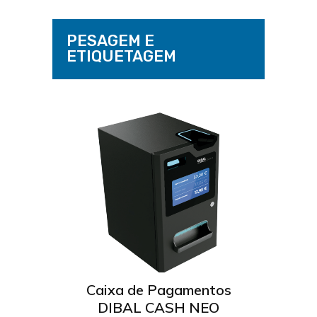
PESAGEM E
ETIQUETAGEM
RIE
Caixa de Pagamentos
Ind
DIBAL CASH NEO
Ler mais