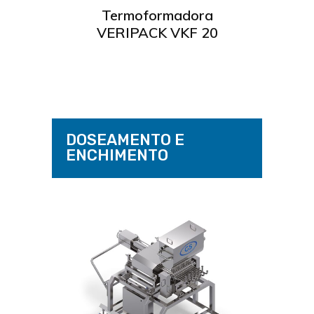
IAN
Termoformadora
M
VERIPACK VKF 20
V
Ler mais
DOSEAMENTO E
ENCHIMENTO