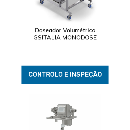
P C1
Doseador Volumétrico
Mul
GSITALIA MONODOSE
Ler mais
CONTROLO E INSPEÇÃO