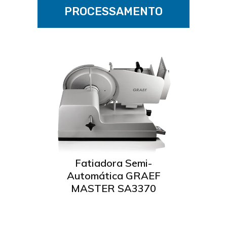
PROCESSAMENTO
RAEF
Fatiadora Semi-
Automática GRAEF
F
Ler mais
MASTER SA3370