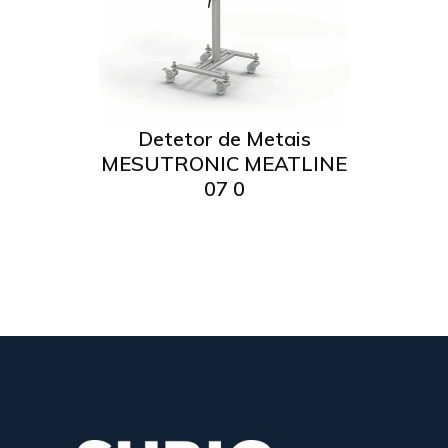
IC
R
Ler mais
Detetor de Metais
MESUTRONIC MEATLINE
07 0