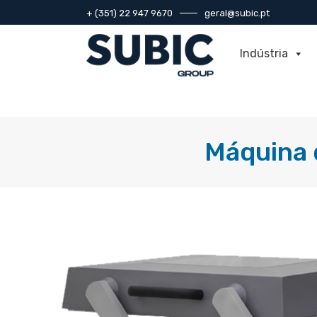
+ (351) 22 947 9670
geral@subic.pt
Indústria
Máquina 