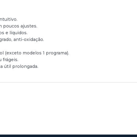
ntuitivo.
m poucos ajustes.
 e líquidos.
rado, anti-oxidação.
ol (exceto modelos 1 programa).
 frágeis.
 útil prolongada.